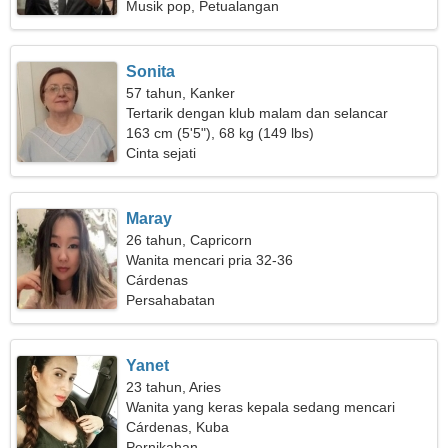
Musik pop, Petualangan
Sonita
57 tahun, Kanker
Tertarik dengan klub malam dan selancar
163 cm (5'5"), 68 kg (149 lbs)
Cinta sejati
Maray
26 tahun, Capricorn
Wanita mencari pria 32-36
Cárdenas
Persahabatan
Yanet
23 tahun, Aries
Wanita yang keras kepala sedang mencari
pasangan
Cárdenas, Kuba
Pernikahan