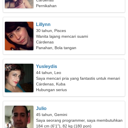
Cárdenas
Pernikahan
Lillynn
30 tahun, Pisces
Wanita lajang mencari suami
Cárdenas
Panahan, Bola tangan
Yusleydis
44 tahun, Leo
Saya mencari pria yang fantastis untuk menari
bersama
Cárdenas, Kuba
Hubungan serius
Julio
45 tahun, Gemini
Saya seorang programmer, saya membutuhkan
seorang wanita romantis
184 cm (6'1"), 82 kg (180 pon)