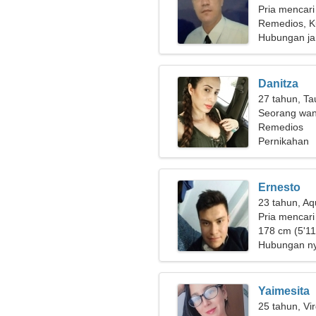
Pria mencari
Remedios, 
Hubungan ja
Danitza
27 tahun, Ta
Seorang wan
cinta sejati
Remedios
Pernikahan
Ernesto
23 tahun, Aq
Pria mencari
178 cm (5'11"
Hubungan n
Yaimesita
25 tahun, Vi