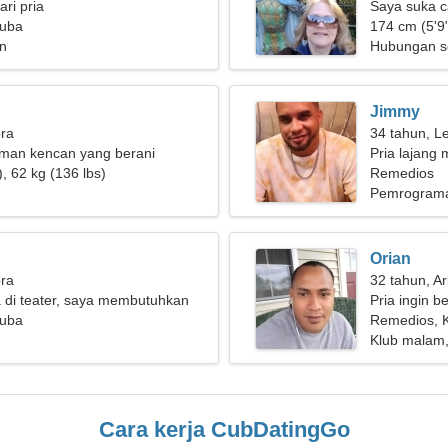
ri pria
Saya suka 
Kuba
174 cm (5'9"
n
Hubungan s
Jimmy
bra
34 tahun, L
eman kencan yang berani
Pria lajang m
, 62 kg (136 lbs)
Remedios
Pemrograman
Orian
bra
32 tahun, Ar
 di teater, saya membutuhkan
Pria ingin b
 emosional
Kuba
Remedios, 
Klub malam
Cara kerja CubDatingGo