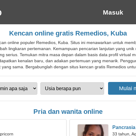
Masuk
Kencan online gratis Remedios, Kuba
an online populer Remedios, Kuba. Situs ini menawarkan untuk membua
ah lingkaran pertemanan. Kemampuan pencarian lanjutan yang unik
 serius. Temukan mitra masa depan dalam basis data profil virtual 
, dapatkan kenalan baru, dan adakan pertemuan yang menarik. Pengg
ang sama. Bergabunglah dengan situs kencan gratis Remedios untuk p
Pria dan wanita online
Pancrasia
pricorn
33 tahun, A