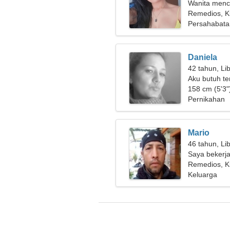
Wanita menca
Remedios, 
Persahabata
Daniela
42 tahun, Li
Aku butuh t
158 cm (5'3")
Pernikahan
Mario
46 tahun, Li
Saya bekerja
wanita yang
Remedios, 
Keluarga