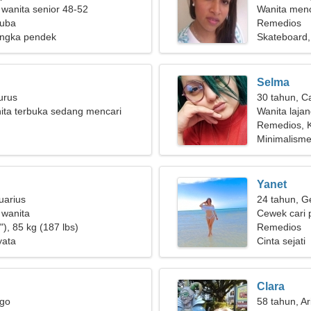
 wanita senior 48-52
Wanita men
Kuba
Remedios
ngka pendek
Skateboard
Selma
urus
30 tahun, C
ita terbuka sedang mencari
Wanita laja
Remedios, 
Minimalisme
Yanet
uarius
24 tahun, G
 wanita
Cewek cari 
), 85 kg (187 lbs)
Remedios
yata
Cinta sejati
Clara
rgo
58 tahun, Ar