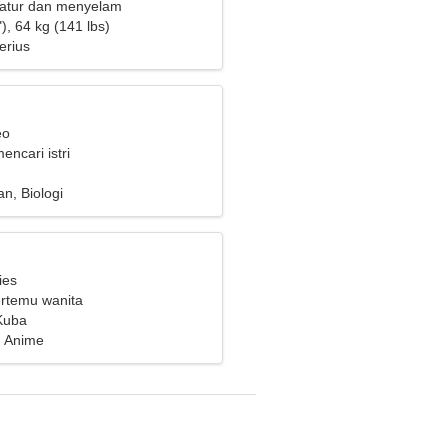
catur dan menyelam
), 64 kg (141 lbs)
erius
eo
encari istri
, Biologi
ies
ertemu wanita
Kuba
, Anime