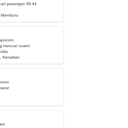
cari pasangan 39-44
, Memburu
apricorn
ng mencari suami
Kuba
, Kenaikan
emini
pacar
ies