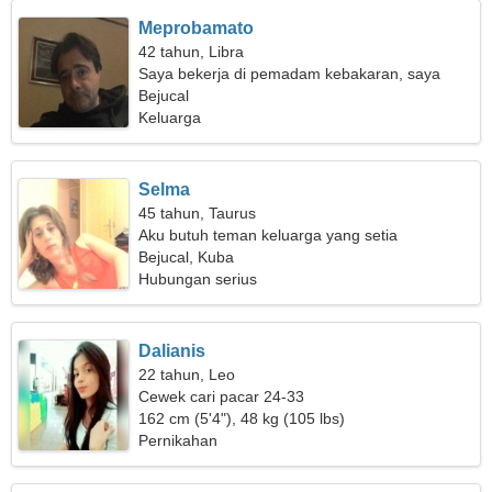
Meprobamato
42 tahun, Libra
Saya bekerja di pemadam kebakaran, saya
membutuhkan seorang wanita sensual
Bejucal
Keluarga
Selma
45 tahun, Taurus
Aku butuh teman keluarga yang setia
Bejucal, Kuba
Hubungan serius
Dalianis
22 tahun, Leo
Cewek cari pacar 24-33
162 cm (5'4"), 48 kg (105 lbs)
Pernikahan