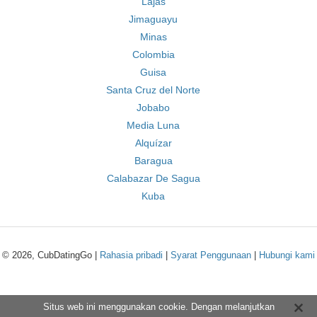
Lajas
Jimaguayu
Minas
Colombia
Guisa
Santa Cruz del Norte
Jobabo
Media Luna
Alquízar
Baragua
Calabazar De Sagua
Kuba
© 2026, CubDatingGo |
Rahasia pribadi
|
Syarat Penggunaan
|
Hubungi kami
Situs web ini menggunakan cookie. Dengan melanjutkan