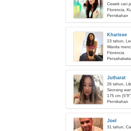
Cewek cari 
Florencia, K
Pernikahan
Kharisse
23 tahun, Le
Wanita menca
Florencia
Persahabata
Jutharat
26 tahun, Li
Seorang wan
kencan
175 cm (5'9")
Pernikahan
Joel
31 tahun, Ca