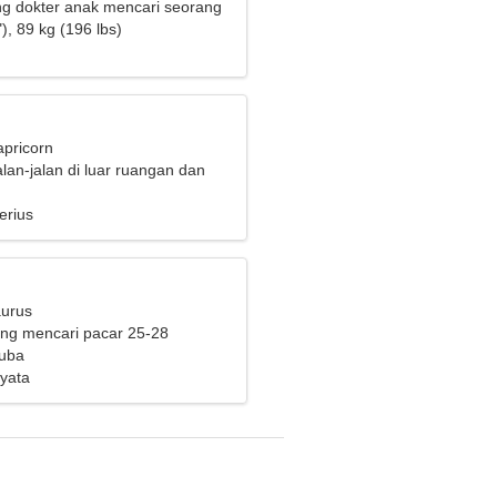
g dokter anak mencari seorang
 menarik
), 89 kg (196 lbs)
apricorn
lan-jalan di luar ruangan dan
erius
aurus
ng mencari pacar 25-28
Kuba
yata