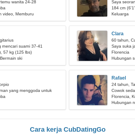
ertemu wanita 24-28
Saya seoran
uba
wanita yang
184 cm (6'1"
n video, Memburu
Keluarga
Clara
gitarius
60 tahun, C
g mencari suami 37-41
Saya suka ja
, 57 kg (125 lbs)
konser
Florencia
 Bermain ski
Hubungan s
Rafael
orpio
24 tahun, T
eman yang menggoda untuk
Cowok seda
 bersama
uba
Florencia, 
Hubungan n
Cara kerja CubDatingGo