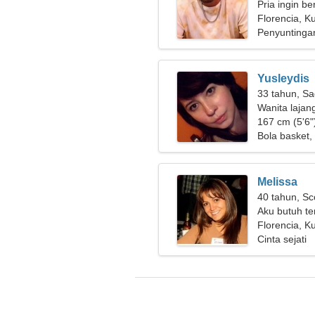
Pria ingin b
Florencia, K
Penyuntinga
Yusleydis
33 tahun, Sa
Wanita lajan
167 cm (5'6")
Bola basket,
Melissa
40 tahun, Sc
Aku butuh t
bermain ski
Florencia, K
Cinta sejati