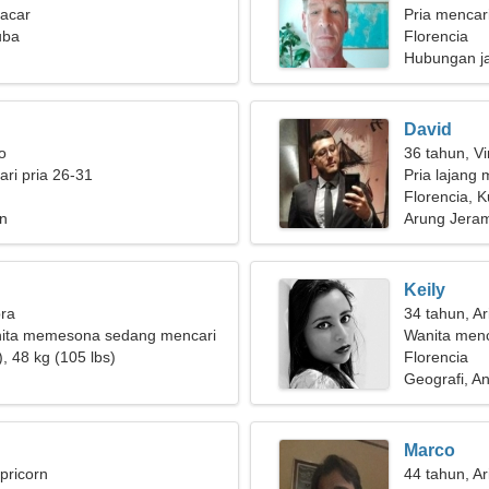
pacar
Pria mencar
uba
Florencia
Hubungan j
David
o
36 tahun, Vi
ri pria 26-31
Pria lajang 
Florencia, 
n
Arung Jeram,
Keily
bra
34 tahun, Ar
ita memesona sedang mencari
Wanita men
, 48 kg (105 lbs)
Florencia
Geografi, An
Marco
pricorn
44 tahun, Ar