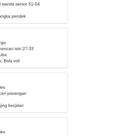
i wanita senior 51-54
angka pendek
rgo
mencari istri 27-33
Kuba
 Bola voli
ies
cari pasangan
jing berjalan
ies