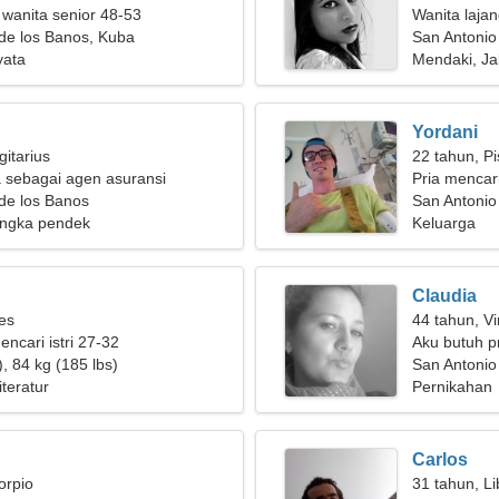
 wanita senior 48-53
Wanita laja
de los Banos, Kuba
San Antonio
yata
Mendaki, Jal
Yordani
gitarius
22 tahun, P
 sebagai agen asuransi
Pria mencar
de los Banos
San Antonio
ngka pendek
Keluarga
Claudia
ies
44 tahun, Vi
encari istri 27-32
Aku butuh p
, 84 kg (185 lbs)
San Antonio
teratur
Pernikahan
Carlos
orpio
31 tahun, Li