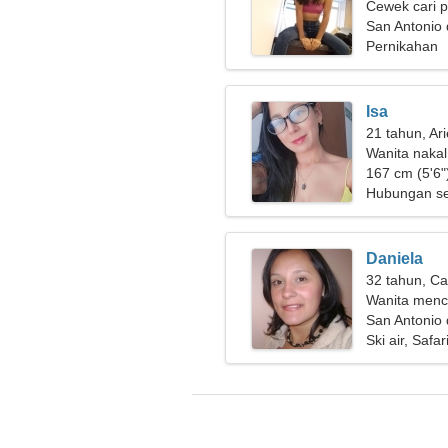
Cewek cari 
San Antonio 
Pernikahan
Isa
21 tahun, Ar
Wanita naka
167 cm (5'6")
Hubungan se
Daniela
32 tahun, Ca
Wanita menc
San Antonio 
Ski air, Safar