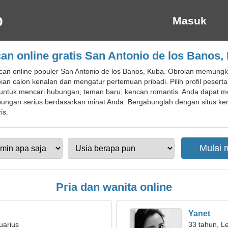
Masuk
an online gratis San Antonio de los Banos,
an online populer San Antonio de los Banos, Kuba. Obrolan memungk
n calon kenalan dan mengatur pertemuan pribadi. Pilih profil peserta
tuk mencari hubungan, teman baru, kencan romantis. Anda dapat mem
gan serius berdasarkan minat Anda. Bergabunglah dengan situs kenc
is.
Pria dan wanita online
Yanet
uarius
33 tahun, L