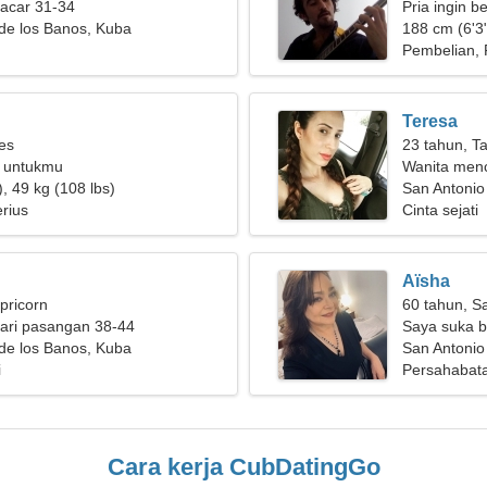
pacar 31-34
Pria ingin 
de los Banos, Kuba
188 cm (6'3"
Pembelian, 
Teresa
ies
23 tahun, T
l untukmu
Wanita menc
, 49 kg (108 lbs)
San Antonio
rius
Cinta sejati
Aïsha
pricorn
60 tahun, Sa
ari pasangan 38-44
Saya suka b
de los Banos, Kuba
San Antonio
i
Persahabat
Cara kerja CubDatingGo