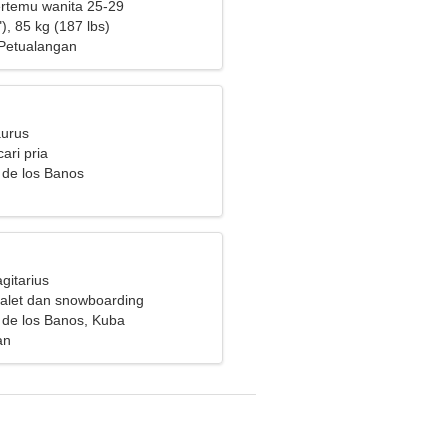
bertemu wanita 25-29
), 85 kg (187 lbs)
Petualangan
aurus
ari pria
 de los Banos
gitarius
alet dan snowboarding
 de los Banos, Kuba
an