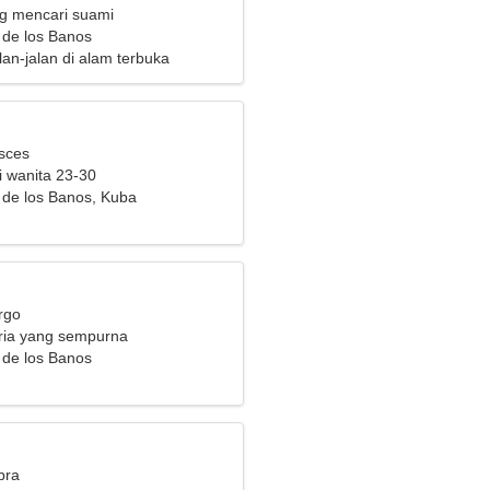
ng mencari suami
 de los Banos
an-jalan di alam terbuka
isces
i wanita 23-30
 de los Banos, Kuba
rgo
ria yang sempurna
 de los Banos
bra